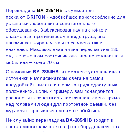
Перекладина
BA-2854HB
с сумкой для
песка
от
GRIFON
- удобнейшее приспособление для
установки любого вида осветительного
оборудования. Зафиксированная на стойке и
снабженная противовесом в виде груза, она
напоминает журавля, за что ее часто так и
называют. Максимальная длина перекладины 136
см, в сложенном состоянии она вполне компактна и
мобильна – всего 70 см.
С помощью
BA-2854HB
вы сможете устанавливать
источники и модификаторы света на самой
«неудобной» высоте и в самых труднодоступных
положениях. Если, к примеру, вам понадобится
расположить осветитель постоянного света прямо
над головами людей для портретной съемки, без
журавля с противовесом вам не обойтись.
Не случайно перекладина
BA-2854HB
входит в
состав многих комплектов фотооборудования, так