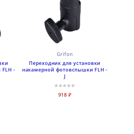
Grifon
вки
Переходник для установки
FLH -
накамерной фотовспышки FLH -
J
918 ₽