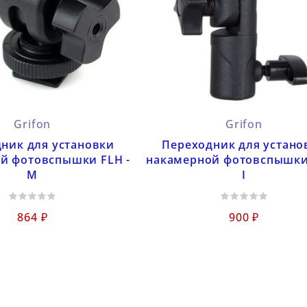
Grifon
Grifon
ник для установки
Переходник для устано
й фотовспышки FLH -
накамерной фотовспышки 
M
I
864 ₽
900 ₽