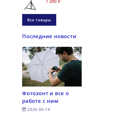
7 290 ₽
Все товары
Последние новости
Фотозонт и все о
7 советов —
работе с ним
снимать с 
а для
светом
2026-06-14