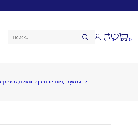
0
0
0
переходники-крепления, рукояти