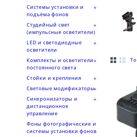
Системы установки и

подъёма фонов
Студийный свет

(импульсные осветители)
LED и светодиодные

осветители
То
Комплекты и осветители

постоянного света
Стойки и крепления

Световые модификаторы

Синхронизаторы и

дистанционное
управление
Фоны фотографические и
системы установки фонов