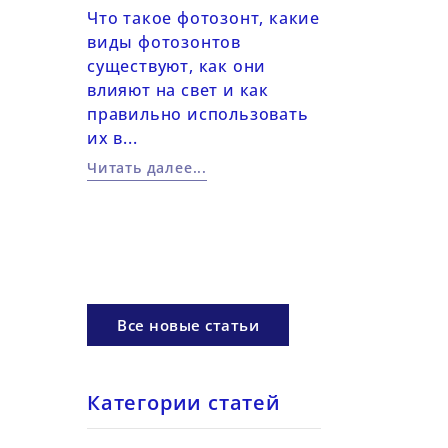
светом
2026-06-14
Что такое фотозонт, какие
виды фотозонтов
Практические
существуют, как они
работе с цвет
настроить
влияют на свет и как
в фотографии
я работы
правильно использовать
Использовани
их в...
фильтров, LED
ом: ISO,
цветовых...
Читать далее...
рагма,
Читать далее...
Все новые статьи
Категории статей