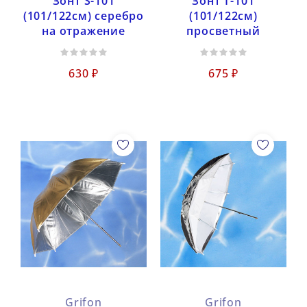
Зонт S-101
Зонт Т-101
(101/122см) серебро
(101/122см)
на отражение
просветный
630 ₽
675 ₽
Grifon
Grifon