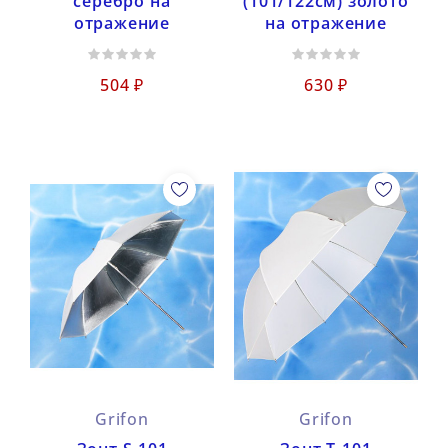
серебро на
(101/122см) золото
отражение
на отражение
504 ₽
630 ₽
Grifon
Grifon