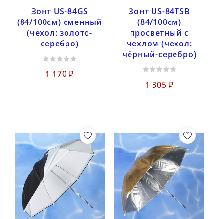
Зонт US-84GS
Зонт US-84TSB
(84/100см) сменный
(84/100см)
(чехол: золото-
просветный с
серебро)
чехлом (чехол:
чёрный-серебро)
1 170 ₽
1 305 ₽