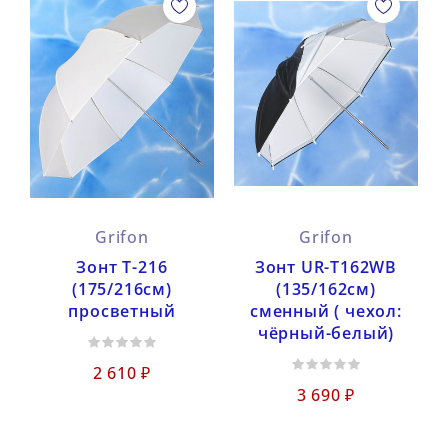
Grifon
Grifon
Зонт Т-216
Зонт UR-T162WB
(175/216см)
(135/162см)
просветный
сменный ( чехол:
чёрный-белый)
2 610 ₽
3 690 ₽