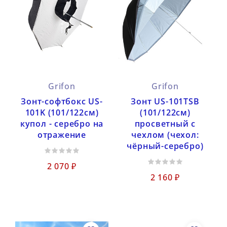
Grifon
Grifon
Зонт-софтбокс US-
Зонт US-101TSB
101K (101/122см)
(101/122см)
купол - серебро на
просветный с
отражение
чехлом (чехол:
чёрный-серебро)
2 070 ₽
2 160 ₽