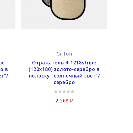
Grifon
pe
Отражатель R-1218stripe
о в
(120x180) золото-серебро в
т"/
полоску "солнечный свет"/
серебро
2 268 ₽