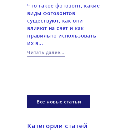
светом
2026-06-14
Что такое фотозонт, какие
виды фотозонтов
Практические
существуют, как они
работе с цвет
настроить
влияют на свет и как
в фотографии
я работы
правильно использовать
Использовани
их в...
фильтров, LED
ом: ISO,
цветовых...
Читать далее...
рагма,
Читать далее...
Все новые статьи
Категории статей