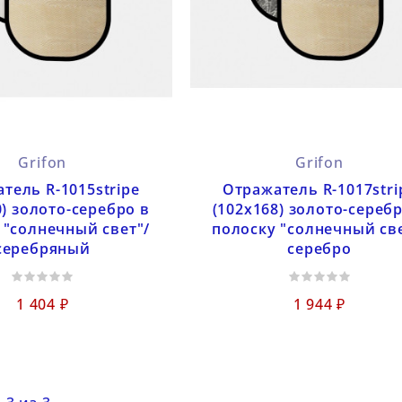
Grifon
Grifon
тель R-1015stripe
Отражатель R-1017stri
0) золото-серебро в
(102x168) золото-серебр
 "солнечный свет"/
полоску "солнечный све
серебряный
серебро
1 404 ₽
1 944 ₽