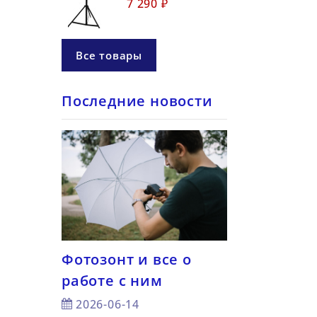
7 290 ₽
Все товары
Последние новости
Фотозонт и все о
7 советов —
работе с ним
снимать с 
а для
светом
2026-06-14