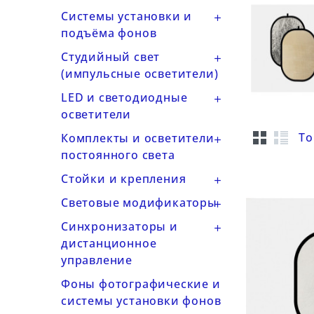
Системы установки и

подъёма фонов
Студийный свет

(импульсные осветители)
LED и светодиодные

осветители
То
Комплекты и осветители

постоянного света
Стойки и крепления

Световые модификаторы

Синхронизаторы и

дистанционное
управление
Фоны фотографические и
системы установки фонов