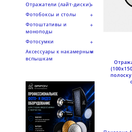
Отражатели (лайт-диски)

Фотобоксы и столы

Фотоштативы и

моноподы
Фотосумки

Аксессуары к накамерным

вспышкам
Отража
(100x15
полоску