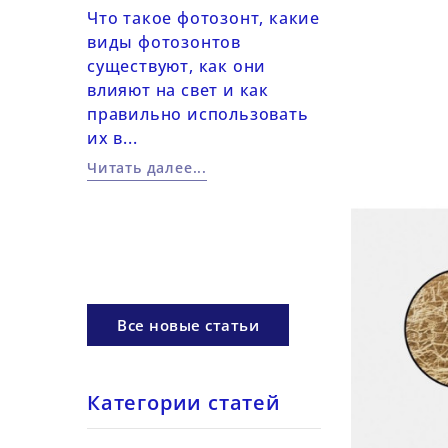
светом
2026-06-14
Что такое фотозонт, какие
виды фотозонтов
Практические
существуют, как они
работе с цвет
настроить
влияют на свет и как
в фотографии
я работы
правильно использовать
Использовани
их в...
фильтров, LED
ом: ISO,
цветовых...
Читать далее...
рагма,
Читать далее...
Все новые статьи
Категории статей