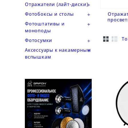
Отражатели (лайт-диски)

Фотобоксы и столы
Отража

просве
Фотоштативы и

моноподы
То
Фотосумки

Аксессуары к накамерным

вспышкам