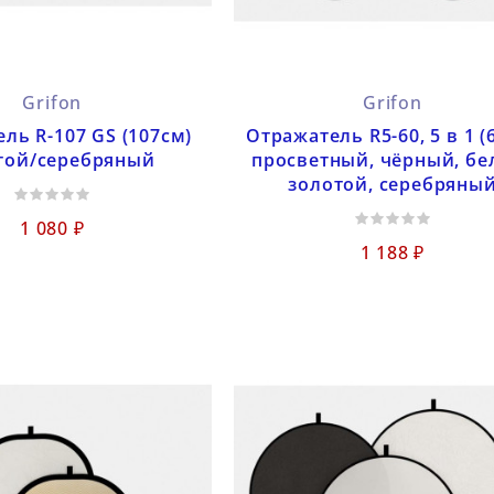
Grifon
Grifon
ль R-107 GS (107см)
Отражатель R5-60, 5 в 1 (
той/серебряный
просветный, чёрный, бе
золотой, серебряны
1 080 ₽
1 188 ₽