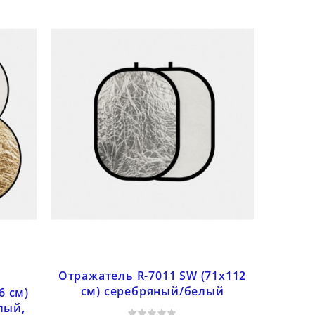
торы света
Как
Вспышка vs
мерных
фотогр
фотофонарь: выбор
Отражатель R-7011 SW (71х112
одежду 
качественного
см) серебряный/белый
6 см)
маркет
Posted on:
источника
4
лый,