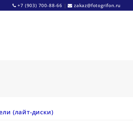
+7 (903) 700-88-66
|
zakaz@fotogrifon.ru
ли (лайт-диски)