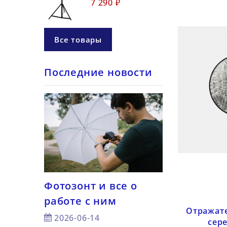
7 290 ₽
Все товары
Последние новости
Фотозонт и все о
7 советов —
работе с ним
снимать с 
а для
Отражате
светом
2026-06-14
сер