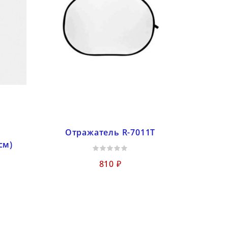
Отражатель R-7011T
см)
й
810 ₽