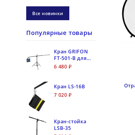
Все новинки
Популярные товары
Кран GRIFON
FT-501-B для...
6 480 ₽
Отр
Кран LS-16B
7 020 ₽
Кран-стойка
LSB-35