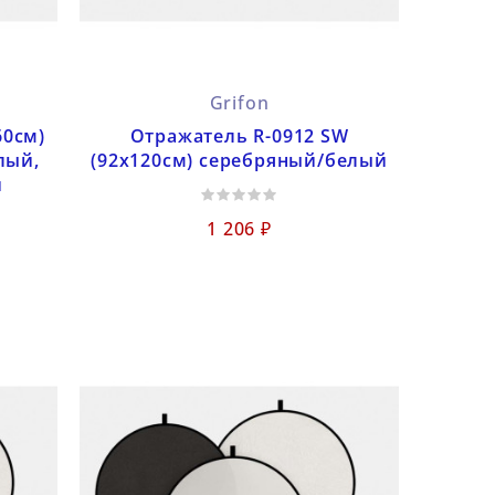
Grifon
60см)
Отражатель R-0912 SW
лый,
(92x120см) серебряный/белый
й
1 206 ₽