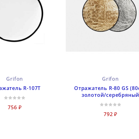
Grifon
Grifon
ажатель R-107T
Отражатель R-80 GS (80
золотой/серебряны
756 ₽
792 ₽