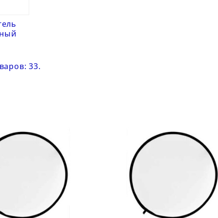
тель
тный
варов: 33.