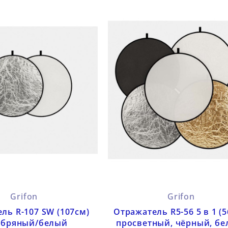
Модифика
Как работать с
 как
для нака
Grifon
Grifon
разными типами
цветным
вспышек
ль R-107 SW (107см)
Отражатель R5-56 5 в 1 (5
естественного света
2026-06-1
ебряный/белый
просветный, чёрный, бе