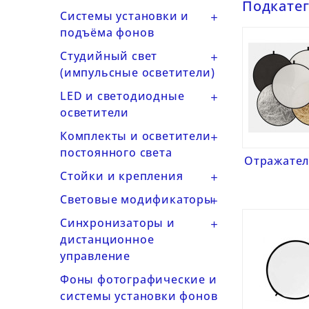
Подкате
Системы установки и

подъёма фонов
Студийный свет

(импульсные осветители)
LED и светодиодные

осветители
Комплекты и осветители

постоянного света
Отражател
Стойки и крепления

Световые модификаторы

Синхронизаторы и

дистанционное
управление
Фоны фотографические и
системы установки фонов