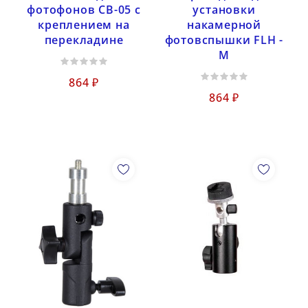
фотофонов CB-05 с
установки
креплением на
накамерной
перекладине
фотовспышки FLH -
M
864 ₽
864 ₽