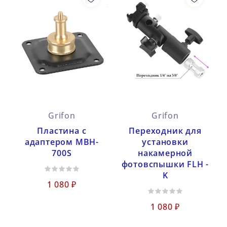
Grifon
Grifon
Пластина с
Переходник для
адаптером MBH-
установки
700S
накамерной
фотовспышки FLH -
K
1 080 ₽
1 080 ₽