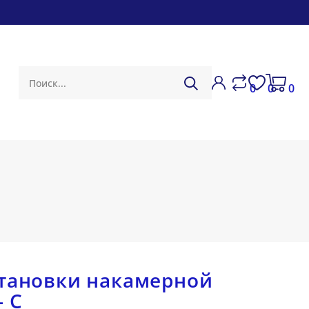
0
0
0
становки накамерной
 C