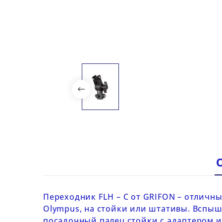
Переходник
FLH –
C от
GRIFON
– отличны
Olympus, на стойки или штативы. Вспыш
посадочный палец стойки с адаптером и