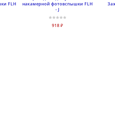
ки FLH
накамерной фотовспышки FLH
За
- J
918 ₽