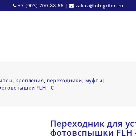
+7 (903) 700-88-66
|
zakaz@fotogrifon.ru
ипсы, крепления, переходники, муфты
фотовспышки FLH - C
Переходник для у
фотовспышки FLH -