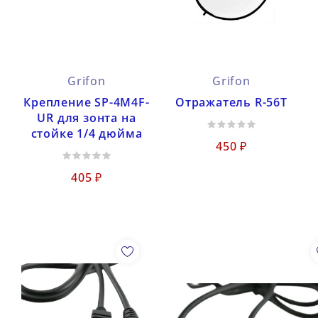
Grifon
Grifon
Крепление SP-4M4F-
Отражатель R-56T
UR для зонта на
стойке 1/4 дюйма
450 ₽
405 ₽