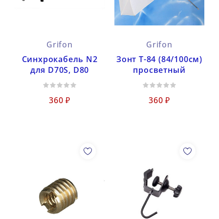
Grifon
Grifon
Синхрокабель N2
Зонт Т-84 (84/100см)
для D70S, D80
просветный
360 ₽
360 ₽