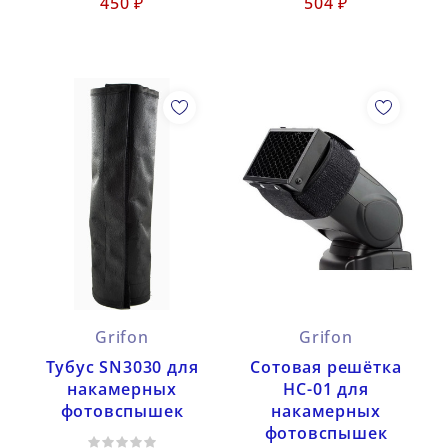
450 ₽
504 ₽
Grifon
Grifon
Тубус SN3030 для
Сотовая решётка
накамерных
HC-01 для
фотовспышек
накамерных
фотовспышек