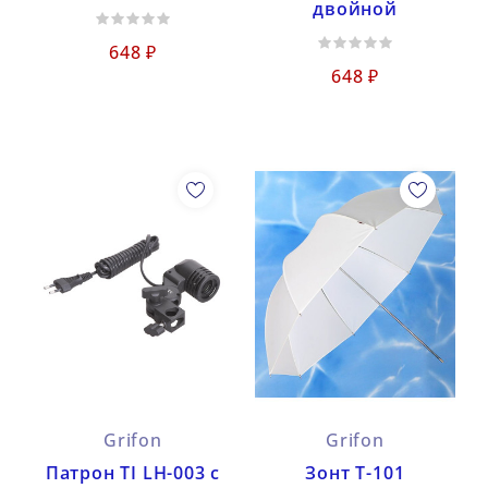
двойной
648 ₽
648 ₽
Grifon
Grifon
Патрон TI LH-003 с
Зонт Т-101