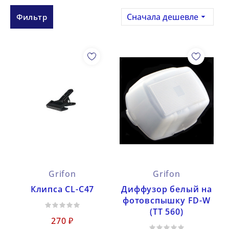
Сначала дешевле
Фильтр

нного света
ое управление
фонов
ветители)
Grifon
Grifon
Клипса CL-C47
Диффузор белый на
фотовспышку FD-W
(TT 560)
270 ₽