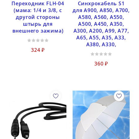
Переходник FLH-04
Синхрокабель S1
(мама: 1/4 и 3/8, с
для A900, A850, A700,
другой стороны
A580, A560, A550,
штырь для
A500, A450, A350,
внешнего зажима)
A300, A200, A99, A77,
A65, A55, A35, A33,
A380, A330,
324 ₽
360 ₽