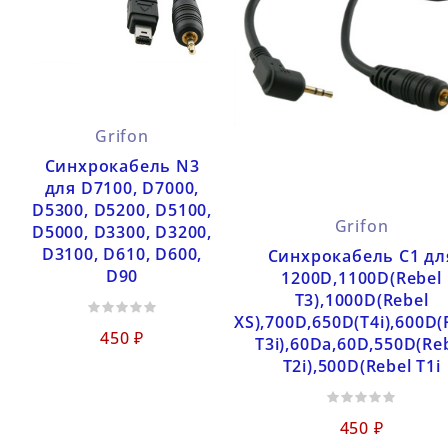
Grifon
Синхрокабель N3
для D7100, D7000,
D5300, D5200, D5100,
Grifon
D5000, D3300, D3200,
D3100, D610, D600,
Синхрокабель С1 дл
D90
1200D,1100D(Rebel
T3),1000D(Rebel
XS),700D,650D(T4i),600D(
450 ₽
T3i),60Da,60D,550D(Re
T2i),500D(Rebel T1i
450 ₽