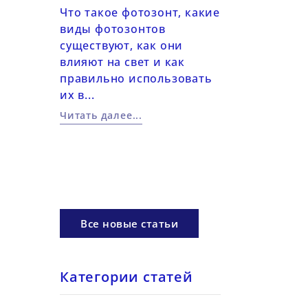
светом
2026-06-14
Что такое фотозонт, какие
виды фотозонтов
Практические
существуют, как они
работе с цвет
настроить
влияют на свет и как
в фотографии
я работы
правильно использовать
Использовани
их в...
фильтров, LED
ом: ISO,
цветовых...
Читать далее...
рагма,
Читать далее...
Все новые статьи
Категории статей