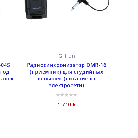
Grifon
-04S
Радиосинхронизатор DMR-16
под
(приёмник) для студийных
пышек
вспышек (питание от
электросети)
1 710 ₽