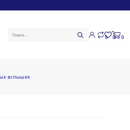
0
0
0
ных вспышек