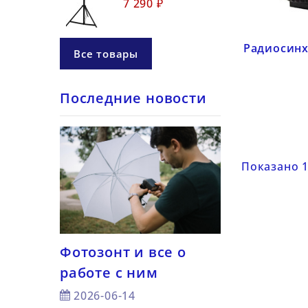
7 290 ₽
Радиосинх
Все товары
Последние новости
Показано 1
Фотозонт и все о
7 советов —
работе с ним
снимать с 
а для
светом
2026-06-14