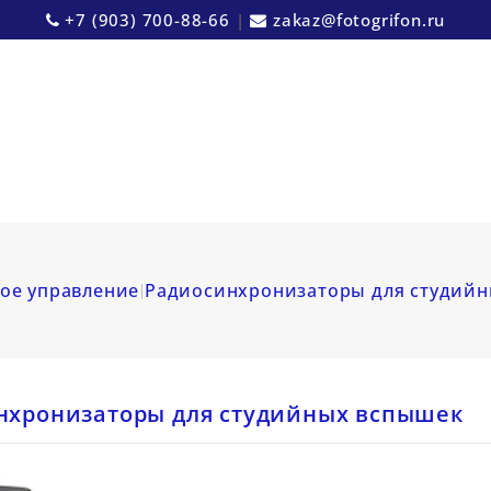
+7 (903) 700-88-66
|
zakaz@fotogrifon.ru
ое управление
Радиосинхронизаторы для студий
нхронизаторы для студийных вспышек