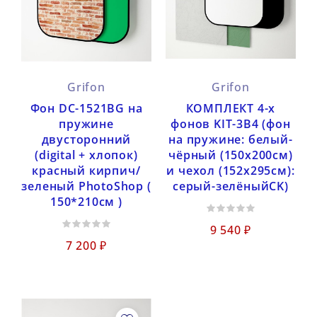
Grifon
Grifon
Фон DC-1521BG на
КОМПЛЕКТ 4-х
пружине
фонов KIT-3B4 (фон
двусторонний
на пружине: белый-
(digital + хлопок)
чёрный (150х200см)
красный кирпич/
и чехол (152x295см):
зеленый PhotoShop (
серый-зелёныйCK)
150*210cм )
9 540 ₽
7 200 ₽