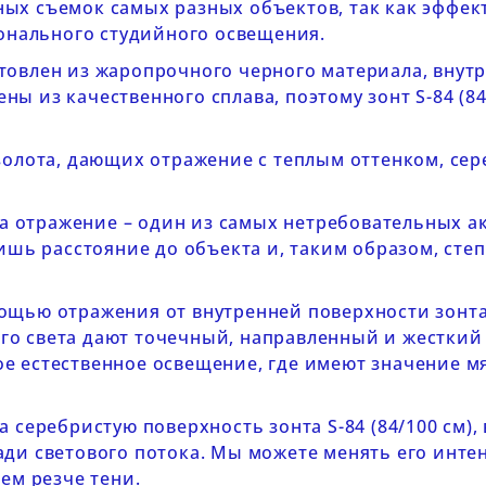
ых съемок самых разных объектов, так как эффек
ионального студийного освещения.
товлен из жаропрочного черного материала, внут
ны из качественного сплава, поэтому зонт
S-84 (8
 золота, дающих отражение с теплым оттенком, сер
 на отражение
– один из самых нетребовательных а
лишь расстояние до объекта и, таким образом, сте
мощью отражения от внутренней поверхности зонт
о света дают точечный, направленный и жесткий с
е естественное освещение, где имеют значение м
на серебристую поверхность зонта
S-84 (84/100 см)
,
ади светового потока. Мы можете менять его инте
ем резче тени.