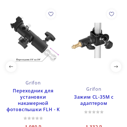
Grifon
Grifon
Переходник для
установки
Зажим CL-35M с
накамерной
адаптером
фотовспышки FLH - K
1 080 ₽
1 332 ₽