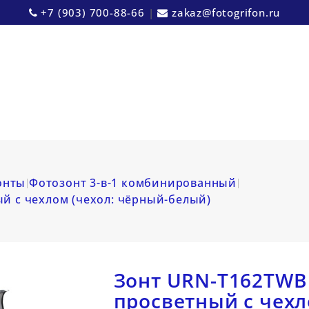
+7 (903) 700-88-66
|
zakaz@fotogrifon.ru
онты
Фотозонт 3-в-1 комбинированный
ый с чехлом (чехол: чёрный-белый)
Зонт URN-T162TWB 
просветный с чехл