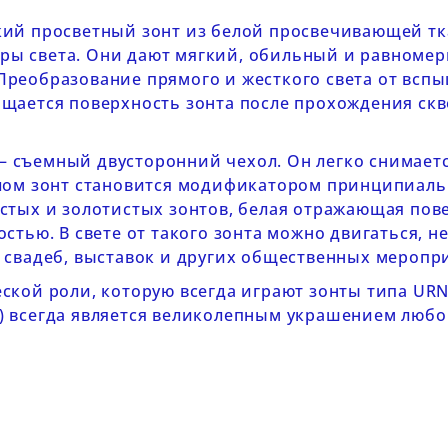
кий просветный зонт из белой просвечивающей тк
ы света. Они дают мягкий, обильный и равномер
реобразование прямого и жесткого света от вспы
щается поверхность зонта после прохождения скв
– съемный двусторонний чехол. Он легко снимается
лом зонт становится модификатором принципиальн
стых и золотистых зонтов, белая отражающая пов
стью. В свете от такого зонта можно двигаться, 
 свадеб, выставок и других общественных меропр
ской роли, которую всегда играют зонты типа
URN
) всегда является великолепным украшением любо