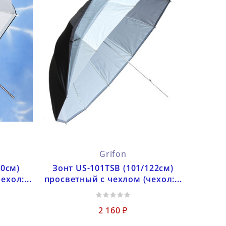
Grifon
00см)
Зонт US-101TSB (101/122см)
хол:...
просветный с чехлом (чехол:...
2 160 ₽