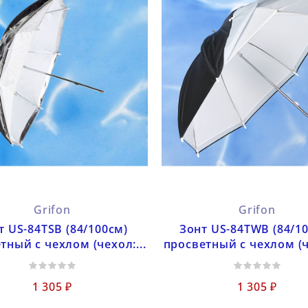
Grifon
Grifon
т US-84TSB (84/100см)
Зонт US-84TWB (84/1
тный с чехлом (чехол:...
просветный с чехлом (че
1 305 ₽
1 305 ₽