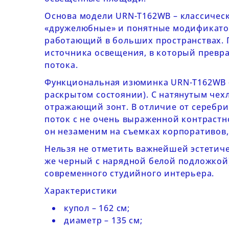
Основа модели
URN-T162WB
– классичес
«дружелюбные» и понятные модификатор
работающий в больших пространствах. П
источника освещения, в который превра
потока.
Функциональная изюминка
URN-T162WB
раскрытом состоянии). С натянутым чех
отражающий зонт. В отличие от серебри
поток с не очень выраженной контрастно
он незаменим на съемках корпоративов,
Нельзя не отметить важнейшей эстетиче
же черный с нарядной белой подложкой
современного студийного интерьера.
Характеристики
купол – 162 см;
диаметр – 135 см;