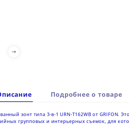

Описание
Подробнее о товаре
анный зонт типа 3-в-1
UR
N-T162WB от GRIFON.
Эт
удийных групповых и интерьерных съемок, для ко