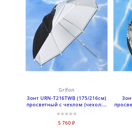
Grifon
Зонт URN-T216TWB (175/216см)
Зон
просветный с чехлом (чехол:...
просве
5 760 ₽