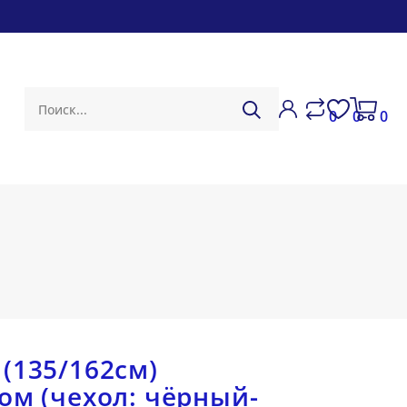
0
0
0
(135/162см)
ом (чехол: чёрный-