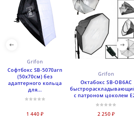
Grifon
Софтбокс SB-5070arn
Grifon
(50х70см) без
Октабокс SB-OB6AC
адаптерного кольца
быстрораскладывающи
для...
с патроном цоколем Е
1 440 ₽
2 250 ₽