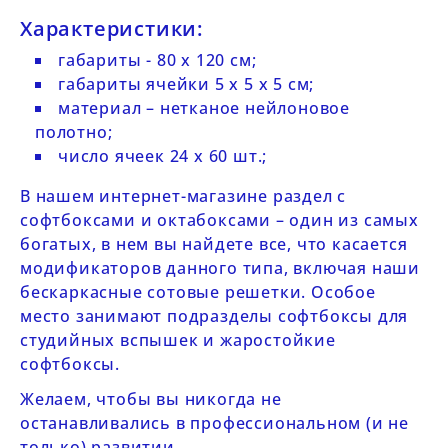
Характеристики:
габариты
- 80 х 120 см;
габариты ячейки 5 х 5 х 5 см;
материал – нетканое нейлоновое
полотно;
число ячеек 24 х 60 шт.;
В нашем интернет-магазине
раздел с
софтбоксами и октабоксами
– один из самых
богатых, в нем вы найдете все, что касается
модификаторов данного типа, включая наши
бескаркасные сотовые решетки. Особое
место занимают подразделы
софтбоксы для
студийных вспышек
и
жаростойкие
софтбоксы
.
Желаем, чтобы вы никогда не
останавливались в профессиональном (и не
только) развитии.