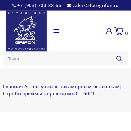
+7 (903) 700-88-66
|
zakaz@fotogrifon.ru

0
Главная
Аксессуары к накамерным вспышкам
Стробофреймы
переходник С - 6021