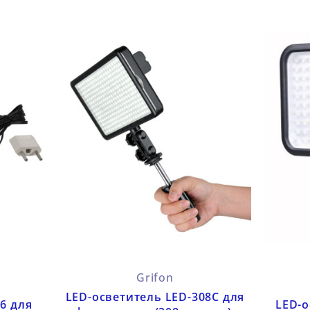
Grifon
LED-осветитель LED-308C для
26 для
LED-о