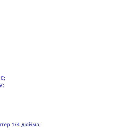
C;
V;
;
птер 1/4 дюйма;