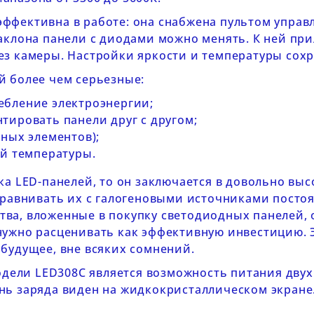
эффективна в работе: она снабжена
пультом управ
аклона панели с диодами можно менять. К ней при
ез камеры. Настройки яркости и температуры сох
й более чем серьезные:
ебление электроэнергии;
тировать панели друг с другом;
ных элементов);
ой температуры.
ка LED-панелей, то он заключается в довольно выс
сравнивать их с галогеновыми источниками постоя
ва, вложенные в покупку светодиодных панелей, 
нужно расценивать как эффективную инвестицию. Э
будущее, вне всяких сомнений.
одели
LED308C
является возможность питания двух
нь заряда виден на жидкокристаллическом экране