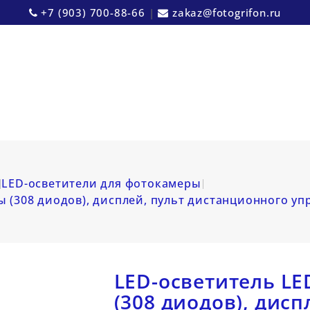
+7 (903) 700-88-66
|
zakaz@fotogrifon.ru
LED-осветители для фотокамеры
 (308 диодов), дисплей, пульт дистанционного уп
LED-осветитель LE
(308 диодов), дисп