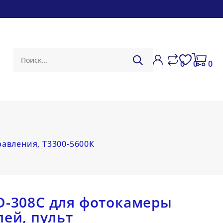
0
0
0
равления, Т3300-5600К
D-308C для фотокамеры
лей, пульт