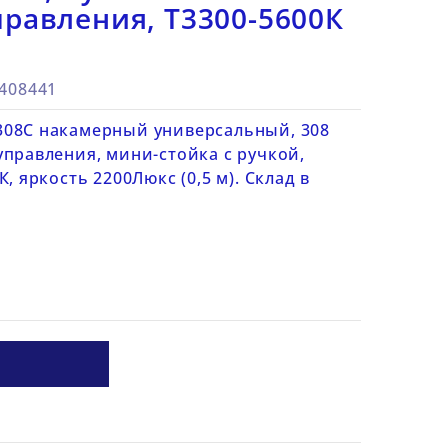
равления, Т3300-5600К
8408441
308C накамерный универсальный, 308
управления, мини-стойка с ручкой,
, яркость 2200Люкс (0,5 м). Склад в