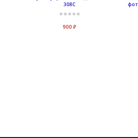
308C
фот
900 ₽