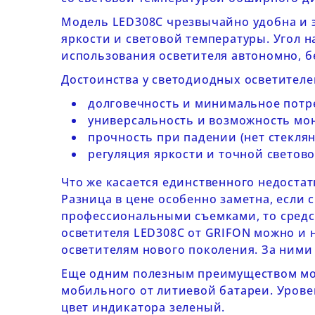
Модель
LED308C
чрезвычайно удобна и 
яркости и световой температуры. Угол н
использования осветителя автономно, б
Достоинства у светодиодных осветителе
долговечность и минимальное потр
универсальность и возможность мон
прочность при падении (нет стеклян
регуляция яркости и точной светов
Что же касается единственного недостат
Разница в цене особенно заметна, если 
профессиональными съемками, то средст
осветителя
LED308C от
GRIFON
можно и 
осветителям
нового поколения. За ними 
Еще одним полезным преимуществом м
мобильного от литиевой батареи. Урове
цвет индикатора зеленый.