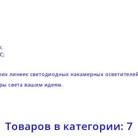
;
C;
еих линеек
светодиодных накамерных осветителе
ры света вашим идеям.
Товаров в категории: 7