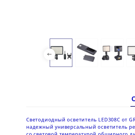
Светодиодный осветитель
LED308C от
G
надежный универсальный осветитель ре
со световой температурой обширного ди