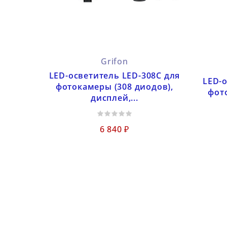
Grifon
LED-осветитель LED-308C для
LED-о
фотокамеры (308 диодов),
фот
дисплей,...
6 840 ₽