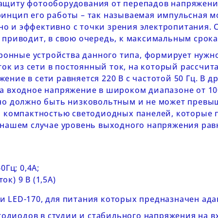
щиту фотооборудования от перепадов напряжения
ринцип его работы – так называемая импульсная м
о и эффективно с точки зрения электропитания. 
о приводит, в свою очередь, к максимальным срок
ктронные устройства данного типа, формирует нуж
к из сети в постоянный ток, на который рассчита
ние в сети равняется 220 В с частотой 50 Гц. В д
а входное напряжение в широком диапазоне от 100 д
оно должно быть низковольтным и не может превы
ся компактностью светодиодных панелей, которые 
 нашем случае уровень выходного напряжения равня
0Гц; 0,4А;
к) 9 В (1,5А)
и
LED-170
, для питания которых предназначен адап
диодов в студии и стабильного напряжения на в