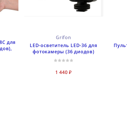
Grifon
8C для
LED-осветитель LED-36 для
Пуль
дов),
фотокамеры (36 диодов)
1 440 ₽