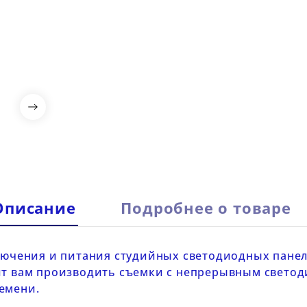

Описание
Подробнее о товаре
лючения и питания студийных светодиодных пане
лит вам производить съемки с непрерывным свет
емени.