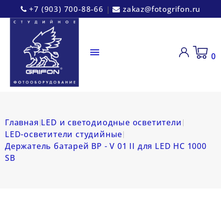
+7 (903) 700-88-66
|
zakaz@fotogrifon.ru

0
Главная
LED и светодиодные осветители
LED-осветители студийные
Держатель батарей BP - V 01 II для LED HC 1000
SB