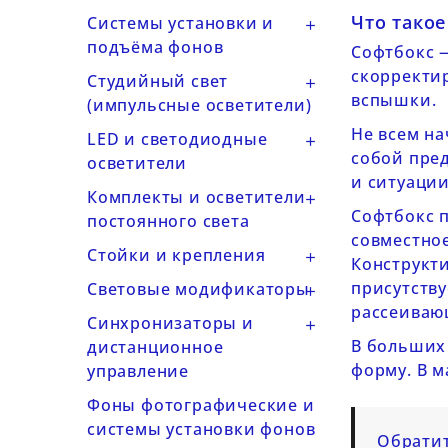
Что такое
Системы установки и

подъёма фонов
Софтбокс 
скорректи
Студийный свет

вспышки.
(импульсные осветители)
Не всем на
LED и светодиодные

собой пред
осветители
и ситуаци
Комплекты и осветители

Софтбокс п
постоянного света
совместно
Стойки и крепления

Конструкти
присутству
Световые модификаторы

рассеиваю
Синхронизаторы и

В больших
дистанционное
форму. В м
управление
Фоны фотографические и
системы установки фонов
Обратит