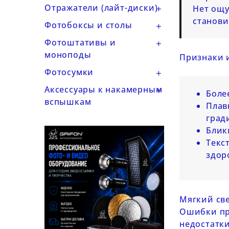
Отражатели (лайт-диски)
Нет ощу

станови
Фотобоксы и столы

Фотоштативы и

моноподы
Признаки и
Фотосумки

Аксессуары к накамерным

Более
вспышкам
Плав
град
Блик
Текс
здор
Мягкий све
Ошибки пр
недостатки