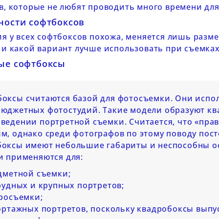
в, которые не любят проводить много времени дл
ности софтбоксов
я у всех софтбоксов похожа, меняется лишь разм
и какой вариант лучше использовать при съемках
ые софтбоксы
оксы считаются базой для фотосъемки. Они испол
юджетных фотостудий. Такие модели образуют кв
ведении портретной съемки. Считается, что «пра
м, однако среди фотографов по этому поводу пос
боксы имеют небольшие габариты и неспособны ос
и применяются для:
дметной съемки;
рудных и крупных портретов;
росъемки;
ртажных портретов, поскольку квадробоксы выпус