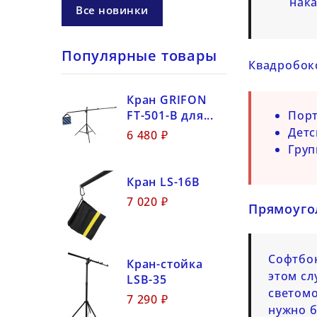
нак
Все новинки
Популярные товары
Квадробокс
Кран GRIFON
FT-501-B для...
Порт
Детс
6 480 ₽
Груп
Кран LS-16B
7 020 ₽
Прямоуго
Софтбок
Кран-стойка
этом сл
LSB-35
светомо
7 290 ₽
нужно б