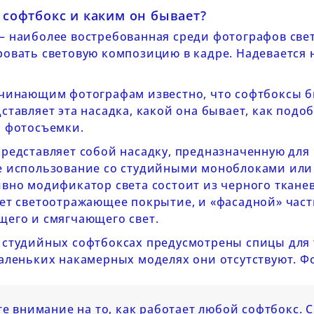
 софтбокс и каким он бывает?
— наиболее востребованная среди фотографов све
ровать световую композицию в кадре. Надевается 
чинающим фотографам известно, что софтбоксы бы
ставляет эта насадка, какой она бывает, как подо
и фотосъемки.
редставляет собой насадку, предназначенную для 
е использование со студийными моноблоками ил
вно модификатор света состоит из черного тканев
ет светоотражающее покрытие, и «фасадной» част
щего и смягчающего свет.
 студийных софтбоксах предусмотрены спицы для 
аленьких накамерных моделях они отсутствуют. Фо
е внимание на то, как работает любой софтбокс. С