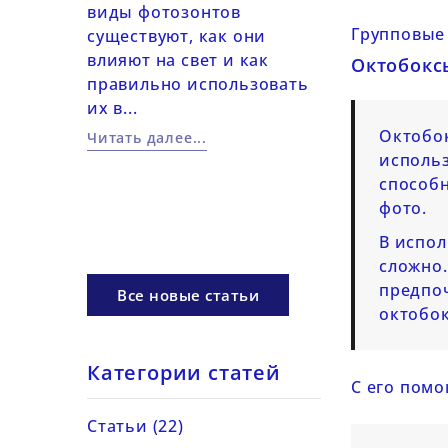
виды фотозонтов
Практические
Групповые
существуют, как они
работе с цвет
настроить
влияют на свет и как
Октобокс
в фотографии
я работы
правильно использовать
Использовани
их в...
фильтров, LED
ом: ISO,
Октобок
цветовых...
Читать далее...
рагма,
исполь
Читать далее...
способ
фото.
В испол
сложно.
предпоч
Все новые статьи
октобо
Категории статей
С его пом
Статьи (22)