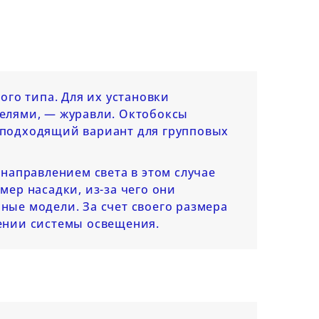
света для съемки
ьзуются для
sted on:
Особенно
 вспышек, как
одежды д
2026-06-09
тражатели,
маркетпл
Что лучше использовать
и, цветные
интернет
для фотосъемки: вспышку
выбор фо
или фотофонарь?
ого типа. Для их установки
света, ра
..
Разбираем особенности
елями, — журавли. Октобоксы
моделями,
работы с постоянным и
 подходящий вариант для групповых
Читать дал
импульсным...
Читать далее...
направлением света в этом случае
ер насадки, из-за чего они
ые модели. За счет своего размера
ении системы освещения.