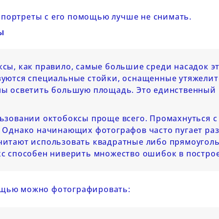
Какие виды естественного
Posted on:
света испол
Po
 советы по
 портреты с его помощью лучше не снимать.
света существуют, чем
накамерных
ным светом
отличается дневной свет
ы
работают о
.
от золотого и синего часа,
рассеивател
е гелевых
и как правильно...
фильтры,...
-панелей,
сы, как правило, самые большие среди насадок эт
Читать далее...
Читать далее.
зуются специальные стойки, оснащенные утяжелит
ны осветить большую площадь. Это единственный
ьзовании октобоксы проще всего. Промахнуться с 
 Однако начинающих фотографов часто пугает разм
итают использовать квадратные либо прямоугольн
кс способен ниверить множество ошибок в постро
ощью можно фотографировать: