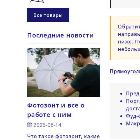
Все товары
Обратит
направь
Последние новости
ниже. П
небольш
Прямоугол
Пред
Порт
Фотозонт и все о
7 советов —
дост
работе с ним
снимать с 
а для
Фуд-
светом
Макр
2026-06-14
светом
2026-06-14
Что такое фотозонт, какие