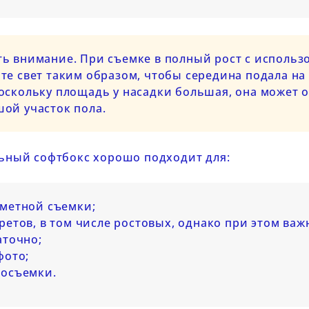
ь внимание. При съемке в полный рост с использ
те свет таким образом, чтобы середина подала на
оскольку площадь у насадки большая, она может о
ой участок пола.
ьный софтбокс хорошо подходит для:
метной съемки;
Модифика
ретов, в том числе ростовых, однако при этом важн
Как работать с
 как
для нака
аточно;
разными типами
цветным
вспышек
фото;
естественного света
осъемки.
2026-06-1
2026-06-14
Какие моди