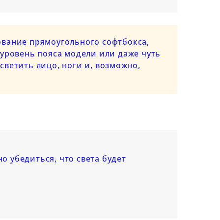
ование прямоугольного софтбокса,
 уровень пояса модели или даже чуть
светить лицо, ноги и, возможно,
торы света
Как
Вспышка vs
о убедиться, что света будет
мерных
фотогр
фотофонарь: выбор
одежду 
качественного
маркет
Posted on:
источника
4
искусственного
2026-06
фикаторы