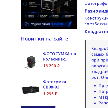
фотографо
Разновид
Конструкци
софтбоксы 
Квадратн
Новинки на сайте
Квадроб
ФОТОСУМКА на
самых б
колёсиках...
при про
16 200 ₽
округлы
квадро
рот. Он
Фотосумка
Пре
CB08-03
Пог
1 296 ₽
Мак
Репо