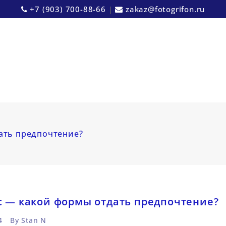
+7 (903) 700-88-66
|
zakaz@fotogrifon.ru
ать предпочтение?
с — какой формы отдать предпочтение?
4
By
Stan N