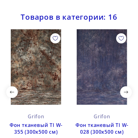
Товаров в категории: 16
Grifon
Grifon
Фон тканевый TI W-
Фон тканевый TI W-
355 (300х500 см)
028 (300х500 см)