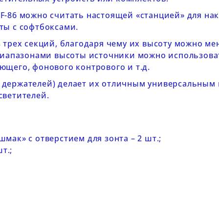
IF-86
можно считать настоящей «станцией» для на
ты с софтбоксами.
 трех секций, благодаря чему их высоту можно м
 диапазонами высоты источники можно использова
ющего, фонового контрового и т.д.
 держателей) делает их отличным универсальным
светителей.
ак» с отверстием для зонта – 2 шт.;
т.;