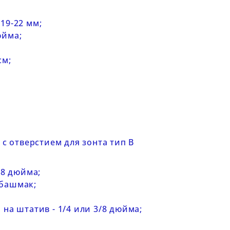
19-22 мм;
юйма;
см;
 отверстием для зонта тип В
/8 дюйма;
 башмак;
 на штатив - 1/4 или 3/8 дюйма;