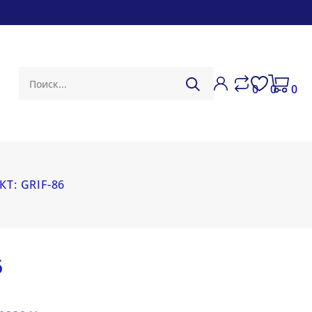
0
0
0
Т: GRIF-86
6