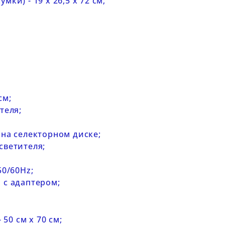
сумки) -
19 x 26,5 x 72 см
;
см;
теля;
 на селекторном диске;
светителя;
50/60Hz;
 с адаптером;
50 см х 70 см;