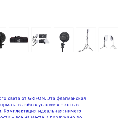
го света
от GRIFON. Эта флагманская
ормата в любых условиях – хоть в
. Комплектация идеальная: ничего
ости – все на месте и продумано до