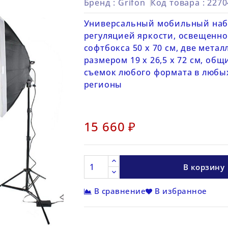
Бренд :
Grifon
Код товара
: 227
Универсальный мобильный набор
регуляцией яркости, освещеннос
софтбокса 50 х 70 см, две мета
размером 19 x 26,5 x 72 см, общ
съемок любого формата в любых 
регионы
15 660 ₽
В корзину
В сравнение
В избранное