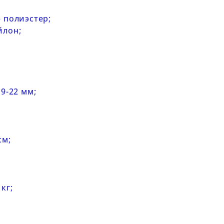
 полиэстер;
йлон;
9-22 мм;
см;
кг;