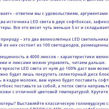
ывает» - ответим мы с удовольствием, аргументами
два источника LED света в двух софтбоксах, зафикс
еры. Все это весит чуть меньше 5 кг и складывает
природу – это два великолепных LED светильника 
 из них состоит из 100 светодиодов, размещенных
вещенность в 4000 люксов – характеристики велик
ами и люксами можно управлять, читаем дальше.
яркости LED света от нуля до 100% даст вам возм
ужно будет лишь покрутить селекторный диск блок
ь в кадре моложе, вам нужно будет поставить софт
тбокс поставьте за собой, а поток света направьте
кожи с отличной цветовой температурой. Крутите 
логеры? Выставляйте классическую голливудскую 