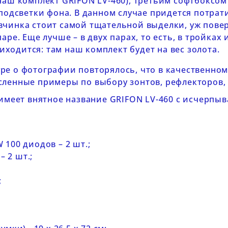
 наш комплект
GRIFON LV-460
), третьим софтбоксом
одсветки фона. В данном случае придется потрат
овчинка стоит самой тщательной выделки, уж повер
ре. Еще лучше – в двух парах, то есть, в тройках и
иходится: там наш комплект будет на вес золота.
ре о фотографии повторялось, что в качественно
ленные примеры по выбору зонтов, рефлекторов, т
 имеет внятное название
GRIFON LV-460
с исчерпыв
100 диодов – 2 шт.;
– 2 шт.;
;