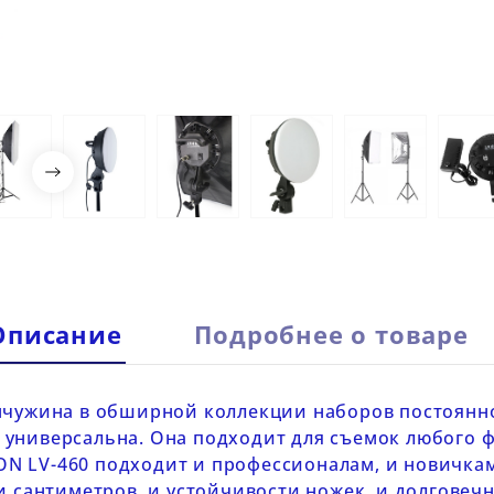

Описание
Подробнее о товаре
мчужина в обширной
коллекции наборов постоянно
универсальна. Она подходит для съемок любого ф
ON LV-460
подходит и профессионалам, и новичкам
и сантиметров, и устойчивости ножек, и долговечн