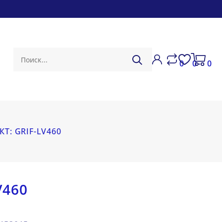
0
0
0
Т: GRIF-LV460
V460