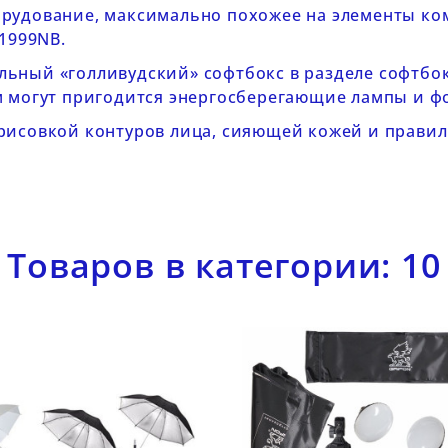
орудование, максимально похожее на элементы к
-1999NB
.
льный «голливудский» софтбокс в разделе
софтбо
м могут пригодится
энергосберегающие лампы
и
ф
рисовкой контуров лица, сияющей кожей и правил
Товаров в категории: 10