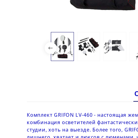
Комплект
GRIFON LV-460
- настоящая же
комбинация осветителей фантастически 
студии, хоть на выезде. Более того,
GRIF
лишнего, хватает и люксов с люменами, 