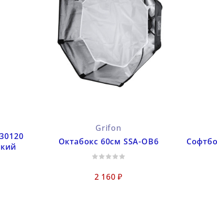
Grifon
-30120
Октабокс 60см SSA-OB6
Софтбо
йкий
2 160 ₽