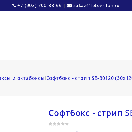
+7 (903) 700-88-66
|
zakaz@fotogrifon.ru
оксы и октабоксы
Софтбокс - стрип SB-30120 (30х12
Софтбокс - стрип S