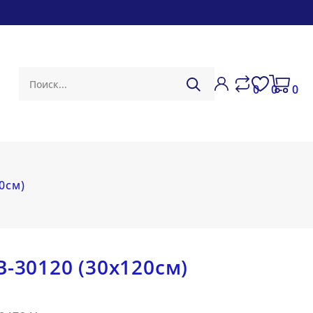
0
0
0
0см)
B-30120 (30х120см)