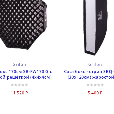
Grifon
Grifon
окс 170см SB-FW170 G с
Софтбокс - стрип SBQ
ой решёткой (4х4х4см)
(30х120см) жаросто
11 520 ₽
5 400 ₽