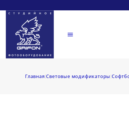

Главная
Световые модификаторы
Софтб