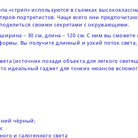
па «стрип» используются в съемках высококлассн
еров-портретистов. Чаще всего они предпочитают
т поделиться своими секретами с окружающими.
ширина – 30 см, длина – 120 см. С ним вы сможет
рмы. Вы получите длинный и узкий поток света,
вета (источник позади объекта для легкого светя
то идеальный гаджет для тонких нюансов вспомог
шний чёрный;
н;
ного и галогенного света