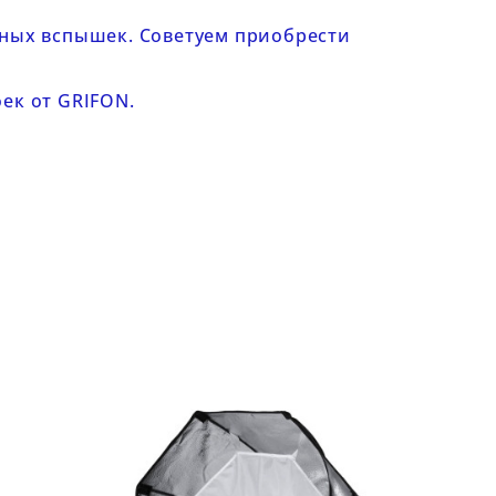
йных вспышек
. Советуем приобрести
оек от GRIFON
.