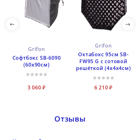
Grifon
Grifon
Октабокс 95см SB-
Софтбокс SB-6090
FW95 G с сотовой
(60х90см)
решёткой (4х4х4см)
3 060 ₽
6 210 ₽
Отзывы