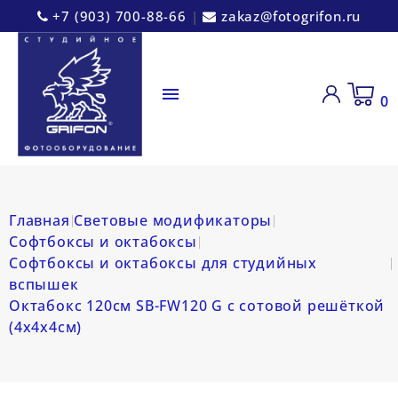
+7 (903) 700-88-66
|
zakaz@fotogrifon.ru

0
Главная
Световые модификаторы
Софтбоксы и октабоксы
Софтбоксы и октабоксы для студийных
вспышек
Октабокс 120см SB-FW120 G с сотовой решёткой
(4х4х4см)