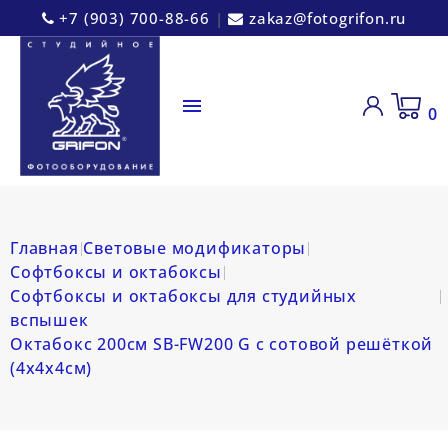
+7 (903) 700-88-66
|
zakaz@fotogrifon.ru

0
Главная
Световые модификаторы
Софтбоксы и октабоксы
Софтбоксы и октабоксы для студийных
вспышек
Октабокс 200см SB-FW200 G с сотовой решёткой
(4х4х4см)