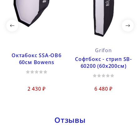
Grifon
Октабокс SSA-OB6
Софтбокс - стрип SB-
60см Bowens
60200 (60х200см)
2 430 ₽
6 480 ₽
Отзывы