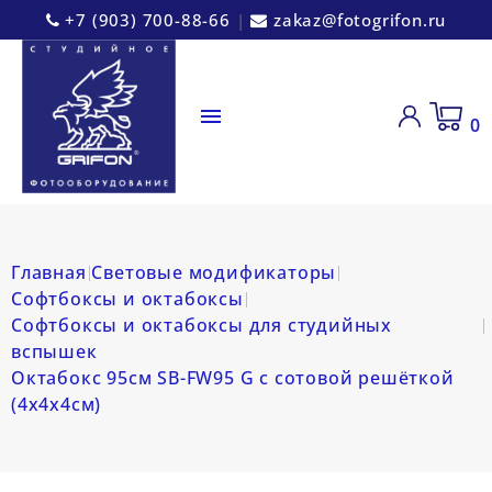
+7 (903) 700-88-66
|
zakaz@fotogrifon.ru

0
Главная
Световые модификаторы
Софтбоксы и октабоксы
Софтбоксы и октабоксы для студийных
вспышек
Октабокс 95см SB-FW95 G с сотовой решёткой
(4х4х4см)