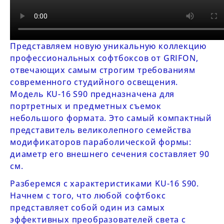
Представляем новую уникальную коллекцию
профессиональных софтбоксов от
GRIFON,
отвечающих самым строгим требованиям
современного студийного освещения.
Модель
KU-16 S90
предназначена для
портретных и предметных съемок
небольшого формата. Это самый компактный
представитель великолепного семейства
модификаторов параболической формы:
диаметр его внешнего сечения составляет 90
см.
Разберемся с характеристиками
KU-16 S90
.
Начнем с того, что любой софтбокс
представляет собой один из самых
эффективных преобразователей света с