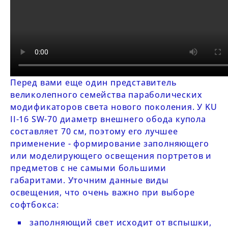
Перед вами еще один представитель
великолепного семейства параболических
модификаторов света нового поколения. У
KU
II-16
SW-70
диаметр внешнего обода купола
составляет 70 см, поэтому его лучшее
применение - формирование заполняющего
или моделирующего освещения портретов и
предметов с не самыми большими
габаритами. Уточним данные виды
освещения, что очень важно при выборе
софтбокса:
заполняющий свет исходит от вспышки,