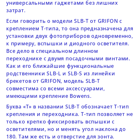
универсальными гаджетами без лишних
затрат.
Если говорить о модели
SLB-
T
от
GRIFON
с
креплением
T
-типа,
то она предназначена для
установки двух фотоприборов одновременно,
к примеру, вспышки и диодного осветителя.
Все дело в специальном длинном
переходнике с двумя посадочными винтами.
Как и его ближайшие функциональные
родственники
SLB-L
и
SLB-S
из линейки
брекетов от GRIFON, модель
SLB-
T
совместима со всеми аксессуарами,
имеющими крепление Bowens.
Буква «T» в названии
SLB-
T
обозначает Т-тип
крепления и переходника. T-тип позволяет не
только крепко фиксировать вспышки с
осветителями, но и менять угол наклона до
180. Там же есть и отверстие для зонта.