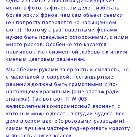
Одна из самых известных дизайнерских
истин в фотографическом деле – избегать
более ярких фонов, чем сам объект съемки
(он попросту потеряется на насыщенном
фоне). Поэтому с разноцветными фонами
нужно быть предельно осторожными, с ними
много рисков. Особенно это касается
новичков с их неизменной любовью к ярким
смелым цветовым решениям.
Мы обеими руками за яркость и смелость, но
с маленькой оговоркой: нестандартные
решения должны быть грамотными и по-
настоящему красивыми (а не эпатаж ради
эпатажа). Так вот фон
TI
W-003
–
великолепный компромиссный вариант, с
которым можно делать в студии чудеса. Все
дело в сером цвете (с розовыми разводами) –
самом лучшем мастере подчеркивать красоту
и яркость других красок.