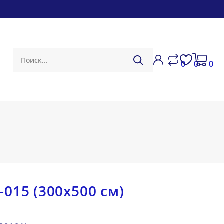
0
0
0
)
015 (300х500 см)