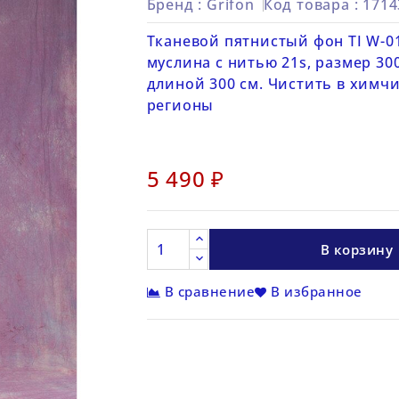
Бренд :
Grifon
Код товара
: 171
Тканевой пятнистый фон TI W-0
муслина с нитью 21s, размер 30
длиной 300 см. Чистить в химчи
регионы
5 490 ₽
В корзину
В сравнение
В избранное