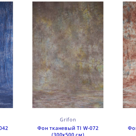
Grifon
042
Фон тканевый TI W-072
Фо
(300х500 см)