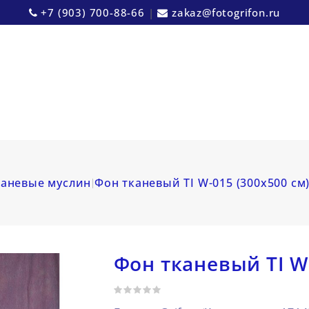
+7 (903) 700-88-66
|
zakaz@fotogrifon.ru
аневые муслин
Фон тканевый TI W-015 (300х500 см
Фон тканевый TI W-