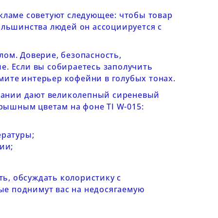
екламе советуют следующее: чтобы товар
ольшинства людей он ассоциируется с
лом. Доверие, безопасность,
е. Если вы собираетесь заполучить
мите интерьер кофейни в голубых тонах.
шивании дают великолепный сиреневый
грышным цветам на фоне
TI W-015:
ературы;
ии;
ь, обсуждать колористику с
ые поднимут вас на недосягаемую