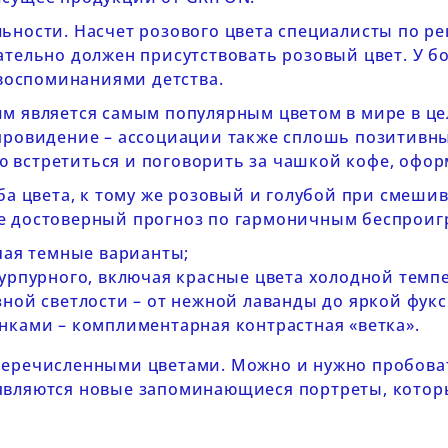
льности. Насчет розового цвета специалисты по р
зательно должен присутствовать розовый цвет. У б
воспоминаниями детства.
им является самым популярным цветом в мире в це
 провидение – ассоциации также сплошь позитивны
 встретиться и поговорить за чашкой кофе, офор
оба цвета, к тому же розовый и голубой при сме
не достоверный прогноз по гармоничным беспрои
чая темные варианты;
пурпурного, включая красные цвета холодной темп
зной светлости – от нежной лаванды до яркой фукс
нками – комплиментарная контрастная «ветка».
перечисленными цветами. Можно и нужно пробоват
оявляются новые запоминающиеся портреты, котор