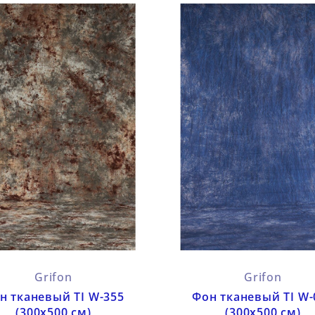
Grifon
Grifon
н тканевый TI W-355
Фон тканевый TI W-
(300х500 см)
(300х500 см)