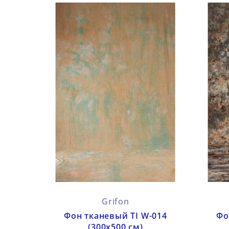
Grifon
Фон тканевый TI W-014
Фо
(300х500 см)