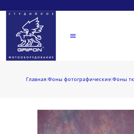

Главная
Фоны фотографические
Фоны тк