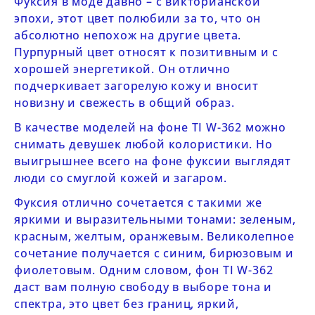
Фуксия в моде давно – с викторианской
эпохи, этот цвет полюбили за то, что он
абсолютно непохож на другие цвета.
Пурпурный цвет относят к позитивным и с
хорошей энергетикой. Он отлично
подчеркивает загорелую кожу и вносит
новизну и свежесть в общий образ.
В качестве моделей на фоне
TI
W-362
можно
снимать девушек любой колористики. Но
выигрышнее всего на фоне фуксии выглядят
люди со смуглой кожей и загаром.
Фуксия отлично сочетается с такими же
яркими и выразительными тонами: зеленым,
красным, желтым, оранжевым. Великолепное
сочетание получается с синим, бирюзовым и
фиолетовым. Одним словом, фон
TI
W-362
даст вам полную свободу в выборе тона и
спектра, это цвет без границ, яркий,