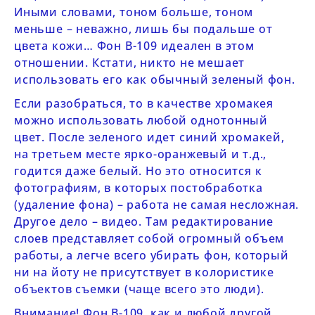
Иными словами, тоном больше, тоном
меньше – неважно, лишь бы подальше от
цвета кожи… Фон
B-109
идеален в этом
отношении. Кстати, никто не мешает
использовать его как обычный зеленый фон.
Если разобраться, то в качестве хромакея
можно использовать любой однотонный
цвет. После зеленого идет
синий хромакей
,
на третьем месте ярко-оранжевый и т.д.,
годится даже белый. Но это относится к
фотографиям, в которых постобработка
(удаление фона) – работа не самая несложная.
Другое дело – видео. Там редактирование
слоев представляет собой огромный объем
работы, а легче всего убирать фон, который
ни на йоту не присутствует в колористике
объектов съемки (чаще всего это люди).
Внимание! Фон
B-109,
как и любой другой