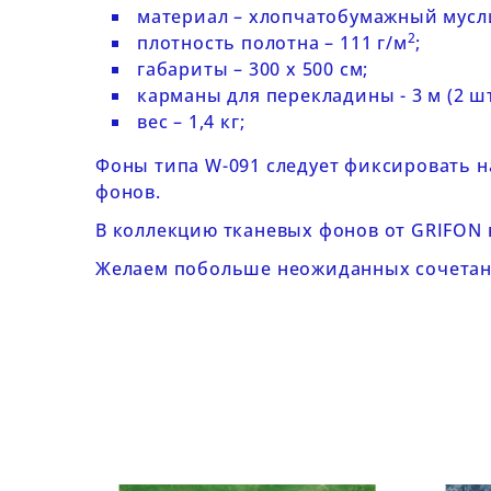
материал – хлопчатобумажный мусли
2
плотность полотна – 111 г/м
;
габариты – 300 х 500 cм;
карманы для перекладины - 3 м (2 шт
вес – 1,4 кг;
Фоны типа
W-091
следует фиксировать н
фонов
.
В коллекцию
тканевых фонов от GRIFON
Желаем побольше неожиданных сочетани