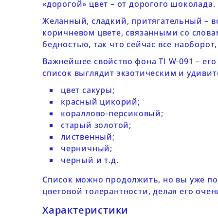
«дорогой» цвет – от дорогого шоколада.
Желанный, сладкий, притягательный – в
коричневом цвете, связанными со слова
бедностью, так что сейчас все наоборот,
Важнейшее свойство
фона
TI
W-091
– его
список выглядит экзотическим и удиви
цвет сакуры;
красный цикорий;
кораллово-персиковый;
старый золотой;
лиственный;
черничный;
черный и т.д.
Список можно продолжить, но вы уже по
цветовой толерантности, делая его оче
Характеристики