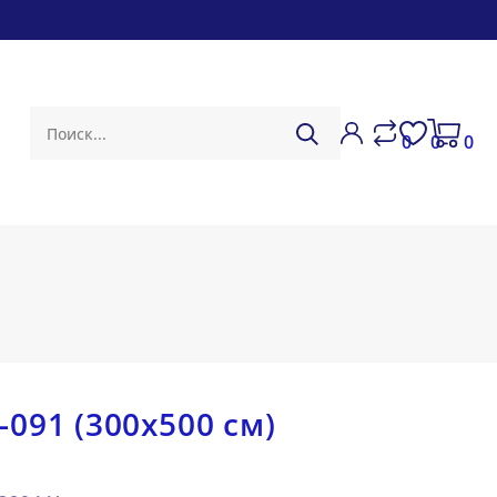
0
0
0
)
091 (300х500 см)