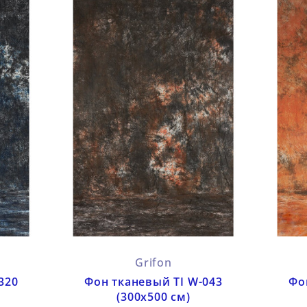
Grifon
320
Фон тканевый TI W-043
Фо
(300х500 см)