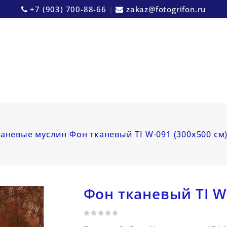
+7 (903) 700-88-66
|
zakaz@fotogrifon.ru
аневые муслин
Фон тканевый TI W-091 (300х500 см
Фон тканевый TI W-