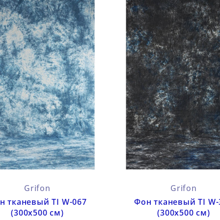
Grifon
Grifon
н тканевый TI W-067
Фон тканевый TI W-
(300х500 см)
(300х500 см)