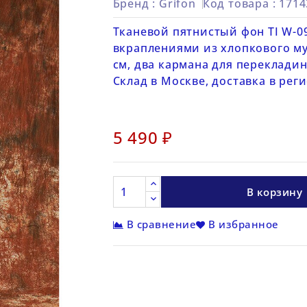
Бренд :
Grifon
Код товара
: 171
Тканевой пятнистый фон TI W-0
вкраплениями из хлопкового мус
см, два кармана для перекладин
Склад в Москве, доставка в рег
5 490 ₽
В корзину
В сравнение
В избранное