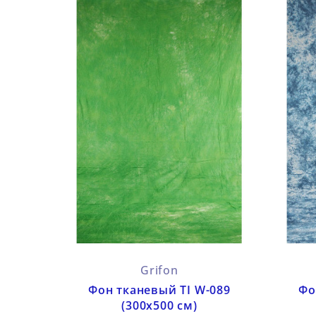
Grifon
Фон тканевый TI W-089
Фо
(300х500 см)