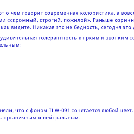
от о чем говорит современная колористика, а вов
ми «скромный, строгий, пожилой». Раньше коричн
 как видите. Никакая это не бедность, сегодня эт
 удивительная толерантность к ярким и звонким 
тельным:
няли, что c фоном
TI
W-091
сочетается любой цвет.
нь органичным и нейтральным.